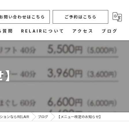
お問い合わせはこちら
ご予約はこちら
る質問
RELAIRについて
アクセス
ブログ
オイルマッサージ
もみほぐし
せ】
造顔リフト
フットケア
ボタニカルヒーリングタッチ
ョンならRELAIR
ブログ
【メニュー改定のお知らせ】