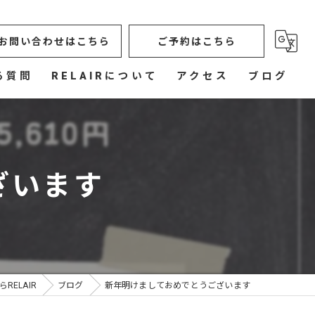
お問い合わせはこちら
ご予約はこちら
る質問
RELAIRについて
アクセス
ブログ
オイルマッサージ
もみほぐし
ざいます
造顔リフト
フットケア
ボタニカルヒーリングタッチ
ELAIR
ブログ
新年明けましておめでとうございます