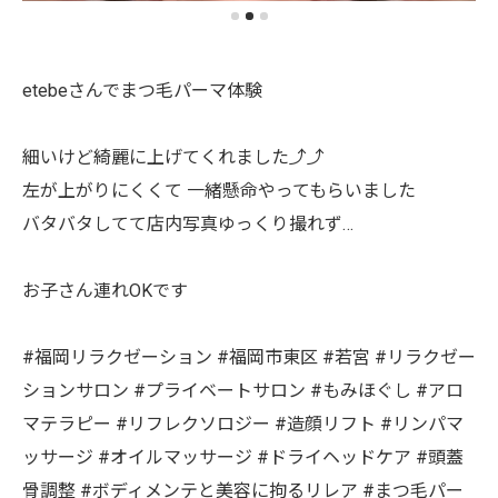
etebeさんでまつ毛パーマ体験
細いけど綺麗に上げてくれました⤴︎⤴︎
左が上がりにくくて 一緒懸命やってもらいました
バタバタしてて店内写真ゆっくり撮れず…
お子さん連れOKです
#福岡リラクゼーション #福岡市東区 #若宮 #リラクゼー
ションサロン #プライベートサロン #もみほぐし #アロ
マテラピー #リフレクソロジー #造顔リフト #リンパマ
ッサージ #オイルマッサージ #ドライヘッドケア #頭蓋
骨調整 #ボディメンテと美容に拘るリレア #まつ毛パー